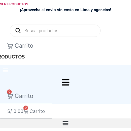
Ir
VER PRODUCTOS
al
¡Aprovecha el envío sin costo en Lima y agencias!
contenido
Búsqueda
de
productos
0
Carrito
RODUCTOS
0
Carrito
0
S/
0.00
Carrito