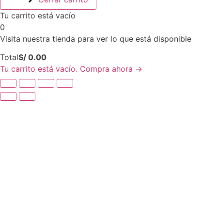
Tu carrito está vacío
0
Visita nuestra tienda para ver lo que está disponible
Total
Total
S/
0.00
del
Tu carrito está vacío. Compra ahora →
carrito: