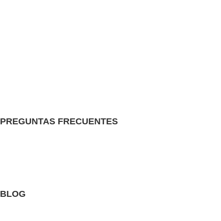
Conductores eléctricos
Tubos y canalizaciones
Ferretería eléctrica
Pozo tierra
Distribución baja y media tensión
Iluminación
Tableros eléctricos
Instalaciones eléctricas
PREGUNTAS FRECUENTES
¿Realizan envíos a todo el Perú?
¿Qué métodos de pago aceptan?
¿Los productos tienen garantía?
Ver todo
BLOG
Recomendaciones técnicas