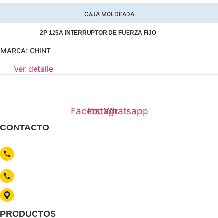
CAJA MOLDEADA
2P 125A INTERRUPTOR DE FUERZA FIJO
MARCA:
CHINT
Ver detalle
Somos una empresa líder en distribución de materiales eléctricos
Facebook
Instagram
Whatsapp
CONTACTO
contacto
@electroferreterove.com
921 505 861 / 937 335 100
Av. Guillermo Dansey 481, C.C. Loreto
PRODUCTOS