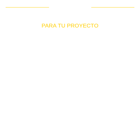
Catalogo Virtual
Encuentra el producto exacto
PARA TU PROYECTO