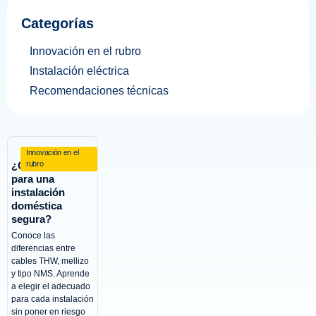
Categorías
Innovación en el rubro
Instalación eléctrica
Recomendaciones técnicas
Innovación en el
¿Qué cable usar
rubro
para una
instalación
doméstica
segura?
Conoce las
diferencias entre
cables THW, mellizo
y tipo NMS. Aprende
a elegir el adecuado
para cada instalación
sin poner en riesgo