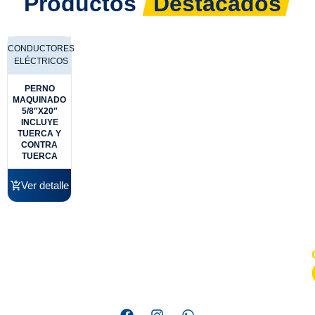
Productos
Destacados
CONDUCTORES
ELÉCTRICOS
PERNO
MAQUINADO
5/8″X20″
INCLUYE
TUERCA Y
CONTRA
TUERCA
Ver detalle
Somos una empresa líder en distribución de materiales
eléctricos