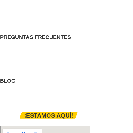
Distribución baja y media tensión
Iluminación
Tableros eléctricos
Instalaciones eléctricas
PREGUNTAS FRECUENTES
¿Realizan envíos a todo el Perú?
¿Qué métodos de pago aceptan?
¿Los productos tienen garantía?
Ver todo
BLOG
Recomendaciones técnicas
Instalación eléctrica
Innovación en el rubro
¡ESTAMOS AQUÍ!