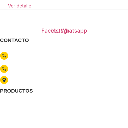
Ver detalle
Somos una empresa líder en distribución de materiales eléctricos
Facebook
Instagram
Whatsapp
CONTACTO
contacto
@electroferreterove.com
921 505 861 / 937 335 100
Av. Guillermo Dansey 481, C.C. Loreto
PRODUCTOS
Conductores eléctricos
Tubos y canalizaciones
Ferretería eléctrica
Pozo tierra