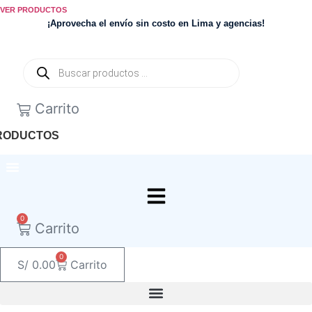
Ir
VER PRODUCTOS
al
¡Aprovecha el envío sin costo en Lima y agencias!
contenido
Búsqueda
de
productos
0
Carrito
RODUCTOS
0
Carrito
0
S/
0.00
Carrito