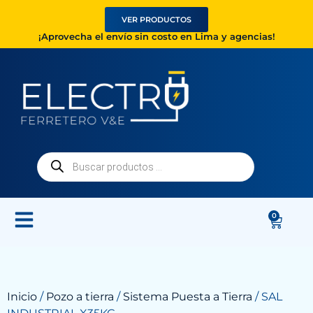
VER PRODUCTOS
¡Aprovecha el envío sin costo en Lima y agencias!
0
Inicio
/
Pozo a tierra
/
Sistema Puesta a Tierra
/ SAL