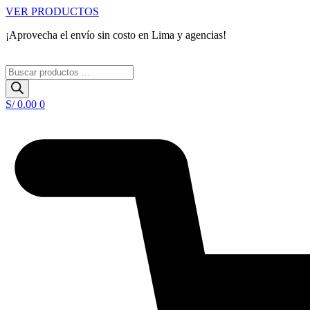
Ir
VER PRODUCTOS
al
¡Aprovecha el envío sin costo en Lima y agencias!
contenido
Búsqueda
de
productos
S/
0.00
0