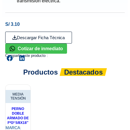
transmisión eléctrica.
S/
3.10
Descargar Ficha Técnica
Cotizar de inmediato
Compartir este producto :
Productos
Destacados
MEDIA
TENSIÓN
PERNO
DOBLE
ARMADO DE
FºGº 5/8X18″
MARCA: