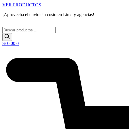
Ir
VER PRODUCTOS
al
¡Aprovecha el envío sin costo en Lima y agencias!
contenido
Búsqueda
de
productos
S/
0.00
0