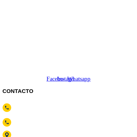
Somos una empresa líder en distribución de materiales eléctricos
Facebook
Instagram
Whatsapp
CONTACTO
contacto
@electroferreterove.com
921 505 861 / 937 335 100
Av. Guillermo Dansey 481, C.C. Loreto