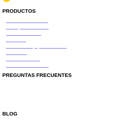
PRODUCTOS
Conductores eléctricos
Tubos y canalizaciones
Ferretería eléctrica
Pozo tierra
Distribución baja y media tensión
Iluminación
Tableros eléctricos
Instalaciones eléctricas
PREGUNTAS FRECUENTES
¿Realizan envíos a todo el Perú?
¿Qué métodos de pago aceptan?
¿Los productos tienen garantía?
Ver todo
BLOG
Recomendaciones técnicas