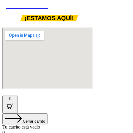
Instalación eléctrica
Innovación en el rubro
¡ESTAMOS AQUÍ!
© 2025. Plasma Agency | Todos los derechos reservados.
0
Cerrar carrito
Tu carrito está vacío
0