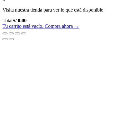
Visita nuestra tienda para ver lo que está disponible
Total
Total
S/
0.00
del
Tu carrito está vacío. Compra ahora →
carrito: