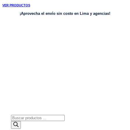
Ir
VER PRODUCTOS
al
¡Aprovecha el envío sin costo en Lima y agencias!
contenido
Búsqueda
de
productos