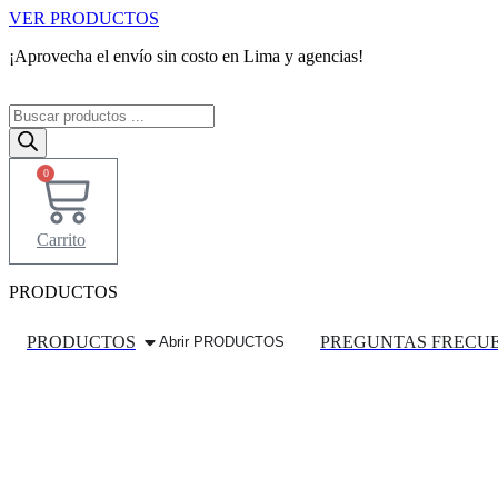
Ir
VER PRODUCTOS
al
¡Aprovecha el envío sin costo en Lima y agencias!
contenido
Búsqueda
de
productos
0
Carrito
PRODUCTOS
PRODUCTOS
PREGUNTAS FRECU
Abrir PRODUCTOS