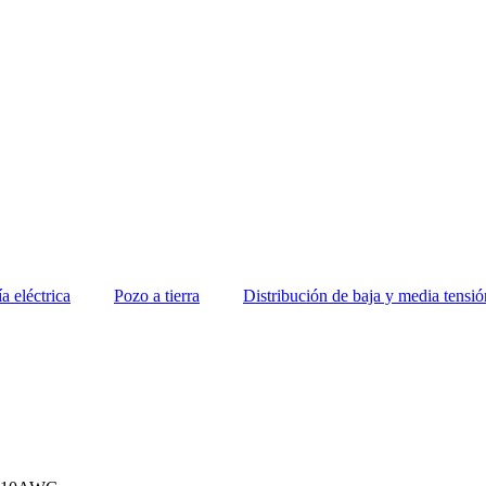
ía eléctrica
Pozo a tierra
Distribución de baja y media tensió