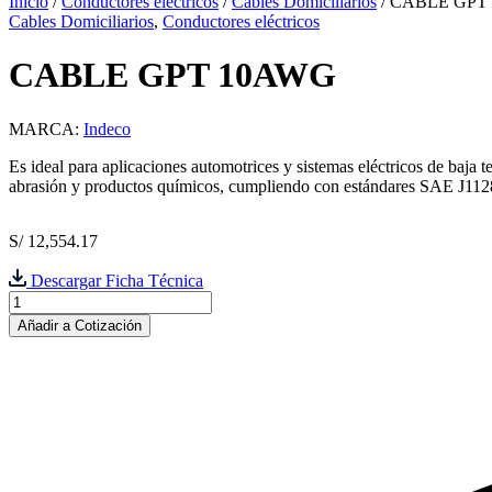
Inicio
/
Conductores eléctricos
/
Cables Domiciliarios
/ CABLE GPT
Cables Domiciliarios
,
Conductores eléctricos
CABLE GPT 10AWG
MARCA:
Indeco
Es ideal para aplicaciones automotrices y sistemas eléctricos de baja t
abrasión y productos químicos, cumpliendo con estándares SAE J112
S/
12,554.17
Descargar Ficha Técnica
CABLE
GPT
Añadir a Cotización
10AWG
cantidad