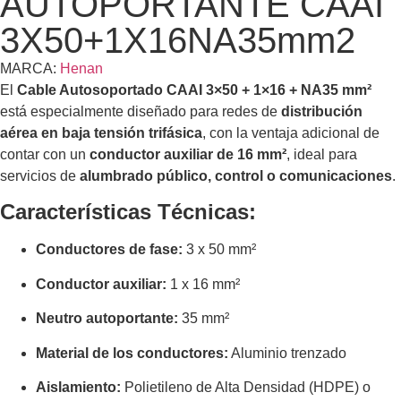
AUTOPORTANTE CAAI
3X50+1X16NA35mm2
MARCA:
Henan
El
Cable Autosoportado CAAI 3×50 + 1×16 + NA35 mm²
está especialmente diseñado para redes de
distribución
aérea en baja tensión trifásica
, con la ventaja adicional de
contar con un
conductor auxiliar de 16 mm²
, ideal para
servicios de
alumbrado público, control o comunicaciones
.
Características Técnicas:
Conductores de fase:
3 x 50 mm²
Conductor auxiliar:
1 x 16 mm²
Neutro autoportante:
35 mm²
Material de los conductores:
Aluminio trenzado
Aislamiento:
Polietileno de Alta Densidad (HDPE) o