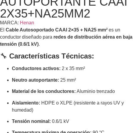
AUTOPORTANTE CAAI
2X35+NA25MM2
MARCA:
Henan
El
Cable Autosoportado CAAI 2×35 + NA25 mm²
es un
conductor diseñado para
redes de distribución aérea en baja
tensión (0.6/1 kV)
.
🔧
Características Técnicas:
Conductores activos:
2 x 35 mm²
Neutro autoportante:
25 mm²
Material de los conductores:
Aluminio trenzado
Aislamiento:
HDPE o XLPE (resistente a rayos UV y
humedad)
Tensión nominal:
0.6/1 kV
Temperatura máxima de operación:
90 °C