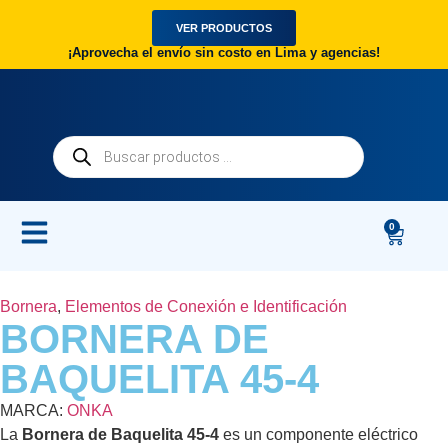
VER PRODUCTOS
¡Aprovecha el envío sin costo en Lima y agencias!
0
Bornera
,
Elementos de Conexión e Identificación
BORNERA DE
BAQUELITA 45-4
MARCA:
ONKA
La
Bornera de Baquelita 45-4
es un componente eléctrico