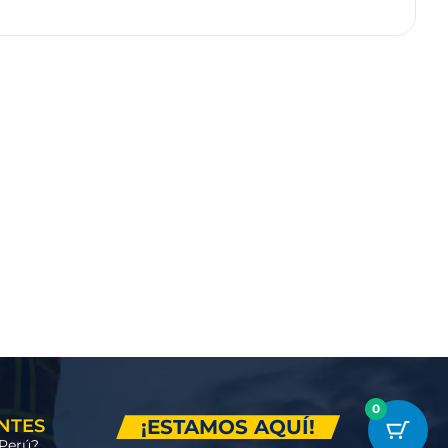
0
NTES
¡ESTAMOS AQUÍ!
 Perú?