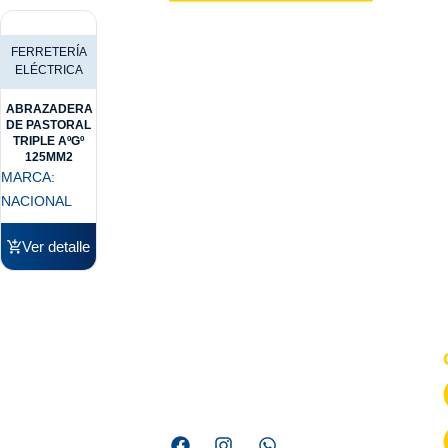
FERRETERÍA
ELÉCTRICA
ABRAZADERA
DE PASTORAL
TRIPLE AºGº
125MM2
MARCA:
NACIONAL
Ver detalle
Somos una empresa líder en distribución de materiales
eléctricos