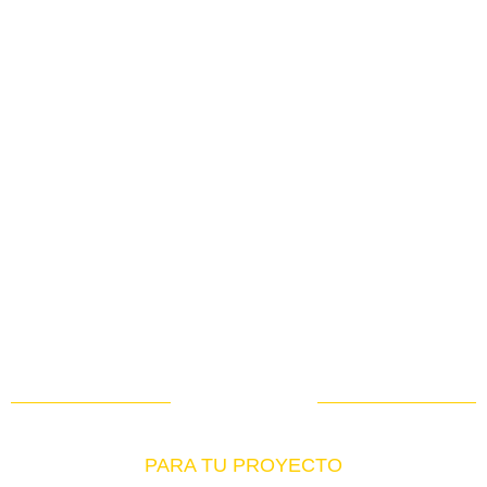
Catalogo Virtual
Encuentra el producto exacto
PARA TU PROYECTO